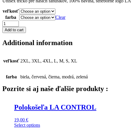
Unisex tričko pre našich fanúšikov, 100% bavlna, strieborné logo L
veľkosť
farba
Clear
Tričko
LA
Add to cart
CONTROL
quantity
Additional information
veľkosť
2XL, 3XL, 4XL, L, M, S, XL
farba
biela, červená, čierna, modrá, zelená
Pozrite si aj naše ďalšie produkty :
Polokošeľa LA CONTROL
19,00
€
This
Select options
product