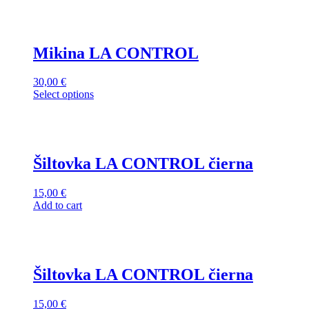
has
multiple
variants.
The
Mikina LA CONTROL
options
may
30,00
€
be
This
Select options
chosen
product
on
has
the
multiple
product
variants.
page
The
Šiltovka LA CONTROL čierna
options
may
15,00
€
be
Add to cart
chosen
on
the
product
page
Šiltovka LA CONTROL čierna
15,00
€