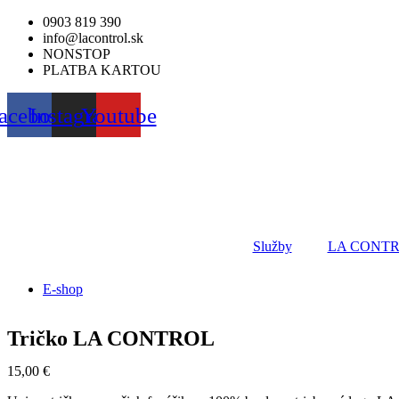
Preskočiť
0903 819 390
na
info@lacontrol.sk
obsah
NONSTOP
PLATBA KARTOU
acebook
Instagram
Youtube
Služby
LA CONT
E-shop
Tričko LA CONTROL
15,00
€